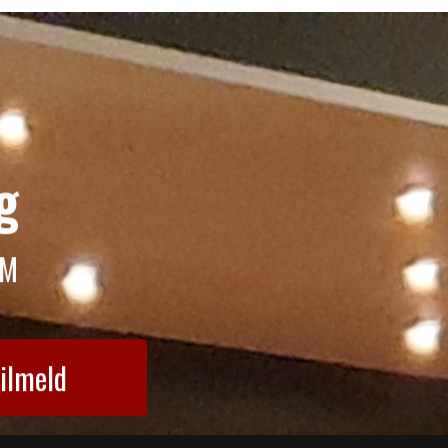
g
AM
ilmeld