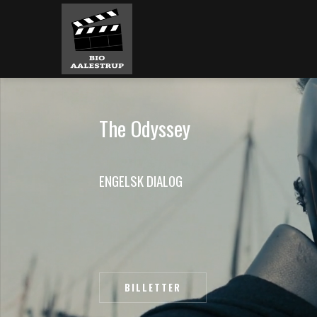
T
h
e
O
d
y
s
s
e
y
E
N
G
E
L
S
K
D
I
A
L
O
G
BILLETTER