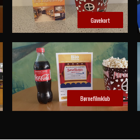
Gavekort
Børnefilmklub